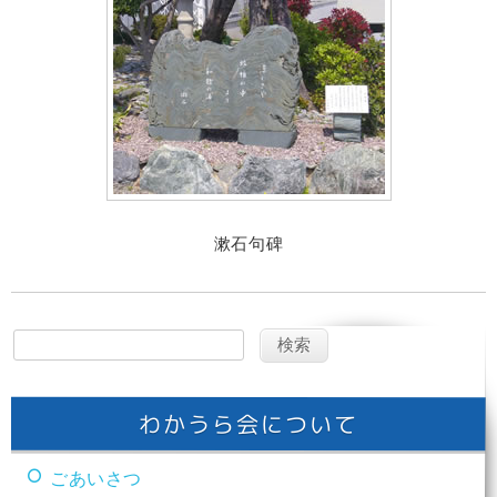
漱石句碑
わかうら会について
ごあいさつ