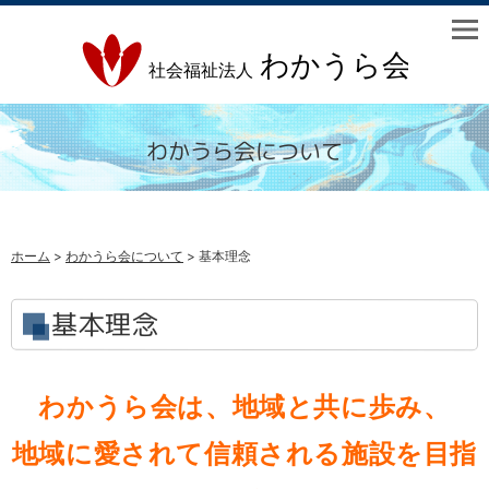
わかうら会について
ホーム
>
わかうら会について
> 基本理念
基本理念
わかうら会は、地域と共に歩み、
地域に愛されて信頼される施設を目指