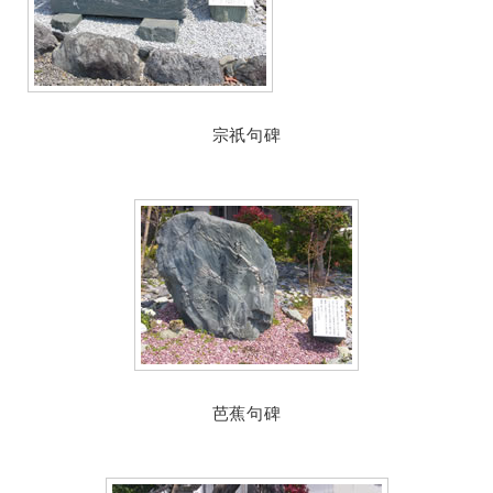
宗祇句碑
芭蕉句碑