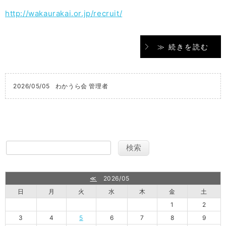
http://wakaurakai.or.jp/recruit/
≫ 続きを読む
2026/05/05
わかうら会 管理者
≪
2026/05
日
月
火
水
木
金
土
1
2
3
4
5
6
7
8
9